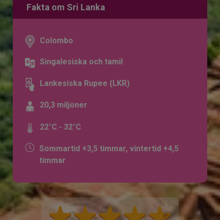
Fakta om Sri Lanka
Colombo
Singalesiska och tamil
Lankesiska Rupee (LKR)
20,3 miljoner
22°C - 32°C
Sommartid +3,5 timmar, vintertid +4,5
timmar