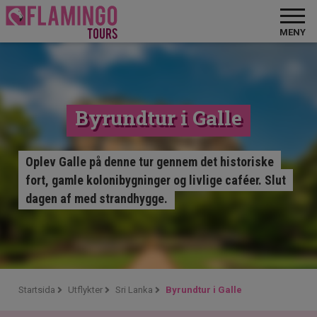
MENY
Byrundtur i Galle
Oplev Galle på denne tur gennem det historiske
fort, gamle kolonibygninger og livlige caféer. Slut
dagen af med strandhygge.
Startsida
Utflykter
Sri Lanka
Byrundtur i Galle