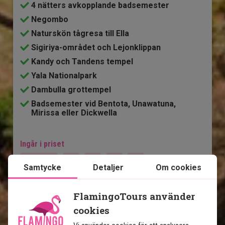
4 nätters avkopplande badsemester
Negombo
Naturskön tågresa till Ella
Sigiriya-området och Lejonklippan
Kandy och Tandens tempel
Yala Nationalpark
Dambulla grottempel
Badsemester vid Bentota, Unawatuna,
Mirissa eller Dickwella
Ingår i priset
14 dagar
Samtycke
Detaljer
Om cookies
20 995
kr.
Pris pr.
Läs mer
pers. från
FlamingoTours använder
cookies