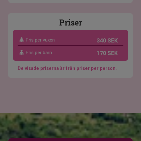
Priser
Pris per vuxen
340 SEK
Pris per barn
170 SEK
De visade priserna är från priser per person.