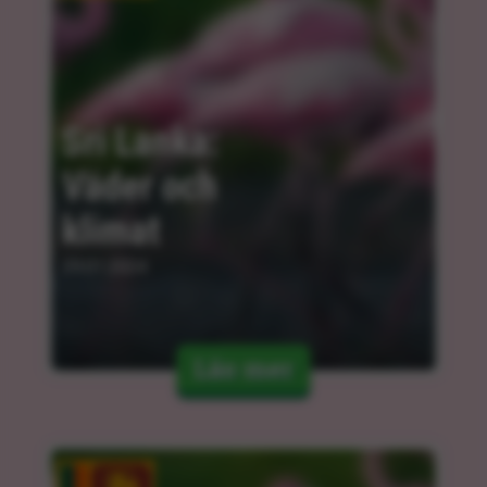
Sri Lanka: 
Väder och 
klimat
29.01.2024
Läs mer