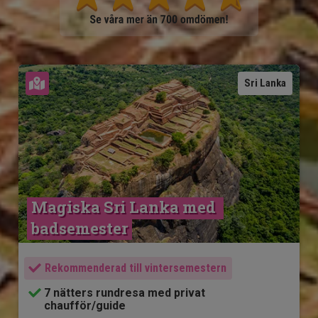
Se karta
Sri Lanka
Magiska Sri Lanka med 
badsemester
Rekommenderad till vintersemestern
7 nätters rundresa med privat
chaufför/guide