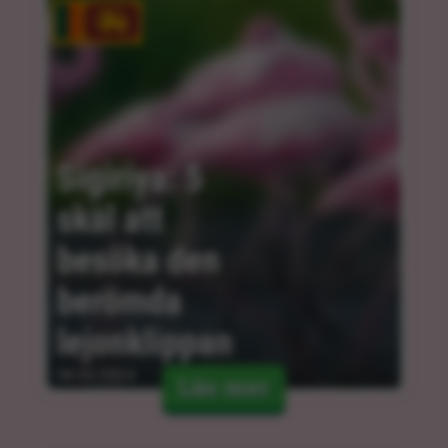
Sigiriya: 5 
skäl att 
besöka den 
berömda 
lejonklippan
06.02.2024
Läs mer