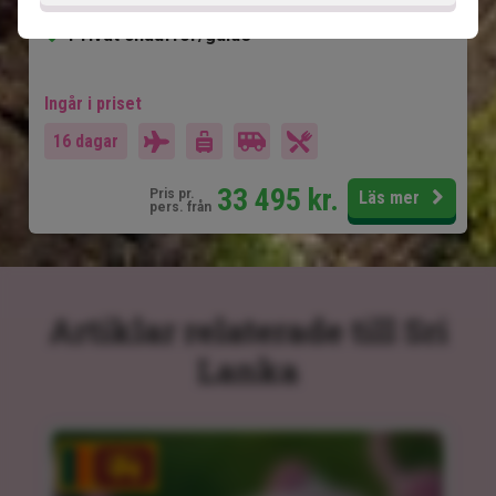
Dambulla Cave Temple
Privat chaufför/guide
Ingår i priset
16 dagar
33 495
kr.
Pris pr.
Läs mer
pers. från
Artiklar relaterade till Sri
Lanka