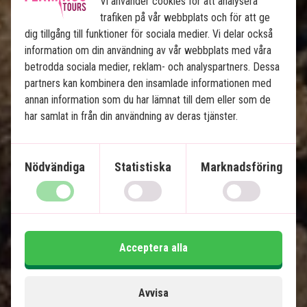
Vi använder cookies för att analysera
Se karta
Sri Lanka
trafiken på vår webbplats och för att ge
dig tillgång till funktioner för sociala medier. Vi delar också
information om din användning av vår webbplats med våra
betrodda sociala medier, reklam- och analyspartners. Dessa
partners kan kombinera den insamlade informationen med
annan information som du har lämnat till dem eller som de
har samlat in från din användning av deras tjänster.
Magiska Sri Lanka och lyx på 
Maldiverna
Nödvändiga
Statistiska
Marknadsföring
8 nätters rundresa på Sri Lanka med privat
chaufför/guide
5 nätterna på Maldiverna
Sigriya-området med Lejonklippan
Acceptera alla
Tågtur från Nuwara Eliya till Ella
Yala Nationalpark
Kandy
Avvisa