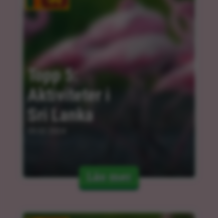
Topp 5: 
Aktiviteter i 
Sri Lanka
05.02.2024
Läs mer