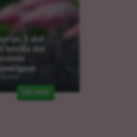
igiriya: 5 skäl 
tt besöka den 
erömda 
ejonklippan
.02.2024
Läs mer