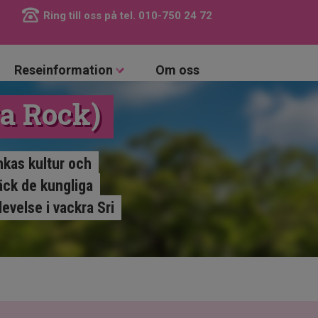
Ring till oss på tel.
010-750 24 72
Reseinformation
Om oss
ya Rock)
nkas kultur och
äck de kungliga
evelse i vackra Sri