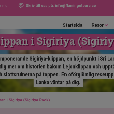
 nr.
Skriv till oss på:
info@flamingotours.se
Startsida
Resor
ippan i Sigiriya (Sigiri
mponerande Sigiriya-klippan, en höjdpunkt i Sri La
r dig mer om historien bakom Lejonklippan och uppt
h slottsruinerna på toppen. En oförglömlig reseuppl
Lanka väntar på dig.
an i Sigiriya (Sigiriya Rock)