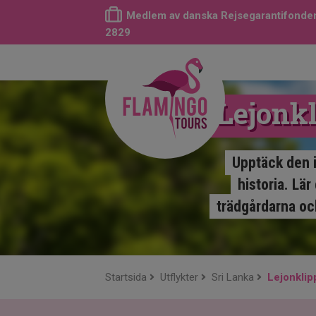
Medlem av danska Rejsegarantifonden
2829
Lejonkl
Upptäck den i
historia. Lä
trädgårdarna oc
Startsida
Utflykter
Sri Lanka
Lejonklipp