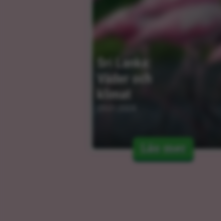
Sri Lanka: 
Väder och 
klimat
29.01.2024
Läs mer