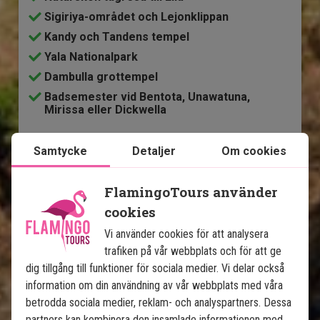
Sigiriya-området och Lejonklippan
Kandy och Tandens tempel
Yala Nationalpark
Dambulla grottempel
Badsemester vid Bentota, Unawatuna,
Mirissa eller Dickwella
Samtycke
Detaljer
Om cookies
Ingår i priset
14 dagar
FlamingoTours använder
cookies
20 995
kr.
Pris pr.
Läs mer
pers. från
Vi använder cookies för att analysera
trafiken på vår webbplats och för att ge
dig tillgång till funktioner för sociala medier. Vi delar också
Se karta
Sri Lanka
information om din användning av vår webbplats med våra
betrodda sociala medier, reklam- och analyspartners. Dessa
partners kan kombinera den insamlade informationen med