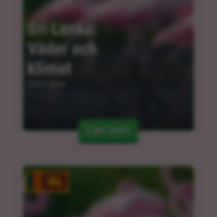
Sri Lanka: 
Väder och 
klimat
29.01.2024
Läs mer