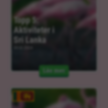
Topp 5: 
Aktiviteter i 
Sri Lanka
05.02.2024
Läs mer