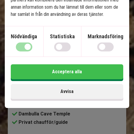
annan information som du har lämnat till dem eller som de
har samlat in från din användning av deras tjänster.
Magiska Sri Lanka och lyx på 
Nödvändiga
Statistiska
Marknadsföring
Maldiverna
8 nätters rundresa på Sri Lanka med privat
chaufför/guide
Acceptera alla
5 nätterna på Maldiverna
Sigriya-området med Lejonklippan
Tågtur från Nuwara Eliya till Ella
Avvisa
Yala Nationalpark
Kandy
Dambulla Cave Temple
Privat chaufför/guide