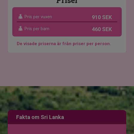
Priser
Pris per vuxen
910 SEK
Pris per barn
460 SEK
De visade priserna är från priser per person.
Fakta om Sri Lanka