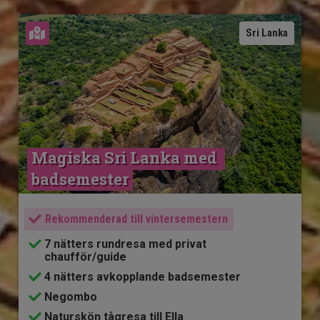
Se karta
Sri Lanka
Magiska Sri Lanka med 
badsemester
Rekommenderad till vintersemestern
7 nätters rundresa med privat
chaufför/guide
4 nätters avkopplande badsemester
Negombo
Naturskön tågresa till Ella