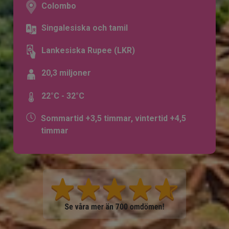
Colombo
Singalesiska och tamil
Lankesiska Rupee (LKR)
20,3 miljoner
22°C - 32°C
Sommartid +3,5 timmar, vintertid +4,5
timmar