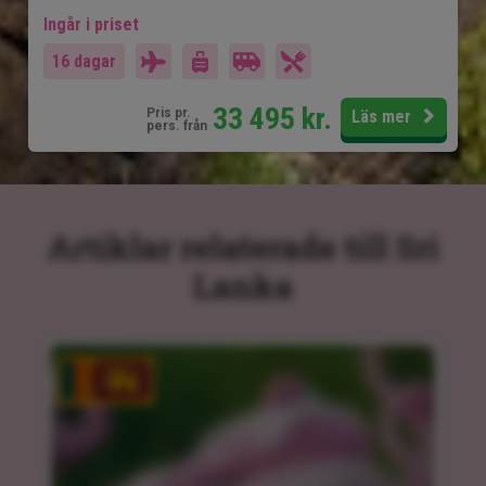
Ingår i priset
16 dagar
33 495
kr.
Pris pr.
Läs mer
pers. från
Artiklar relaterade till Sri
Lanka