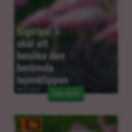
Sigiriya: 5 
skäl att 
besöka den 
berömda 
lejonklippan
06.02.2024
Läs mer