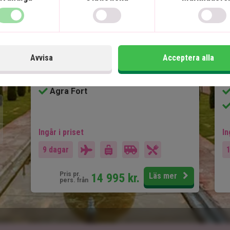
6 nätters rundresa
Privat, engelsktalande chaufför
Old Delhi och New Delhi
d
Jaipur
Avvisa
Acceptera alla
Fatehpur Sikri
Taj Mahal
Agra Fort
Ingår i priset
In
9 dagar
Pris pr.
14 995
kr.
Läs mer
pers. från