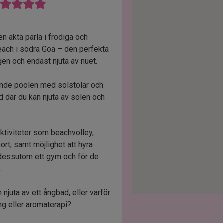
n äkta pärla i frodiga och
each i södra Goa – den perfekta
gen och endast njuta av nuet.
ande poolen med solstolar och
d där du kan njuta av solen och
ktiviteter som beachvolley,
ort, samt möjlighet att hyra
r dessutom ett gym och för de
s.
njuta av ett ångbad, eller varför
g eller aromaterapi?