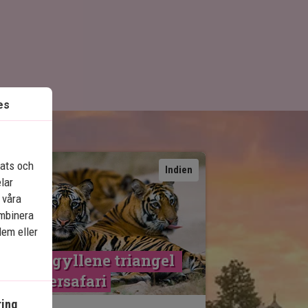
es
lats och
Se karta
Indien
elar
 våra
ombinera
dem eller
ndiens gyllene triangel 
ed tigersafari
ing