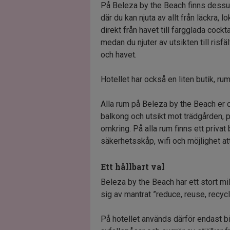
På Beleza by the Beach finns dessu
där du kan njuta av allt från läckra, l
direkt från havet till färgglada cockta
medan du njuter av utsikten till risfä
och havet.
Hotellet har också en liten butik, ru
Alla rum på Beleza by the Beach er 
balkong och utsikt mot trädgården, po
omkring. På alla rum finns ett privat
säkerhetsskåp, wifi och möjlighet att
Ett hållbart val
Beleza by the Beach har ett stort 
sig av mantrat ”reduce, reuse, recyc
På hotellet används därför endast b