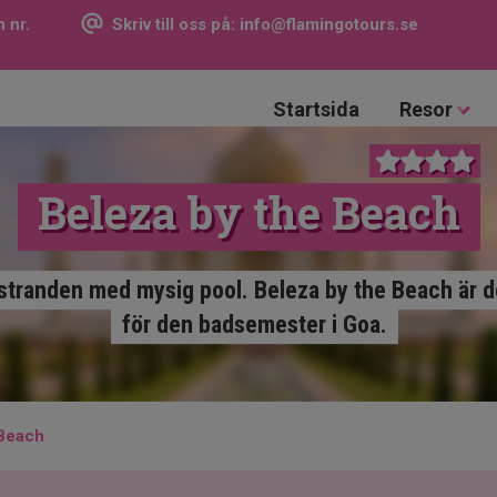
 nr.
Skriv till oss på:
info@flamingotours.se
Startsida
Resor
Beleza by the Beach
stranden med mysig pool. Beleza by the Beach är 
för den badsemester i Goa.
 Beach