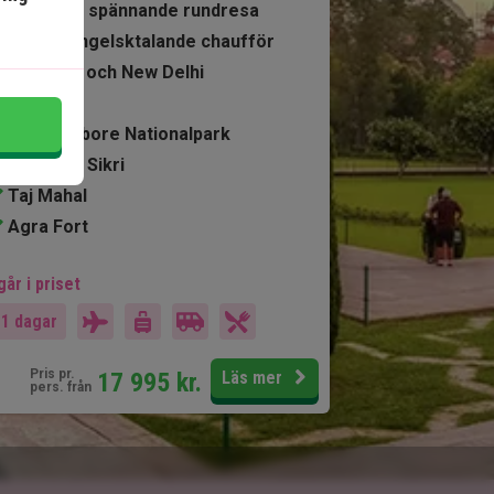
8 nätters spännande rundresa
Privat, engelsktalande chaufför
Old Delhi och New Delhi
Jaipur
Ranthambore Nationalpark
Fatehpur Sikri
Taj Mahal
Agra Fort
går i priset
11 dagar
Pris pr.
17 995
kr.
Läs mer
pers. från