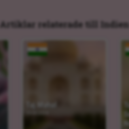
Artiklar relaterade till Indie
Taj Mahal
T
S
15.03.2024
N