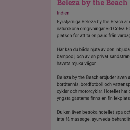
Beleza by the Beach
Indien
Fyrstjärniga Beleza by the Beach är e
natursköna omgivningar vid Colva B
platsen för att ta en paus från varda
Här kan du både njuta av den inbjud
barnpool, och av en privat sandstran
havets mjuka vågor.
Beleza by the Beach erbjuder även a
bordtennis, bordfotboll och vattensp
cyklar och motorcyklar. Hotellet ha
yngsta gästerna finns en fin lekplat
Du kan även besöka hotellet spa och 
inte få massage, ayurveda-behandlin