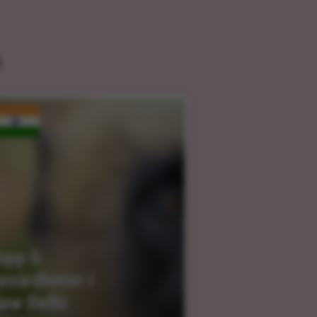
n
opp 5: 
evärdheter i 
ew Delhi