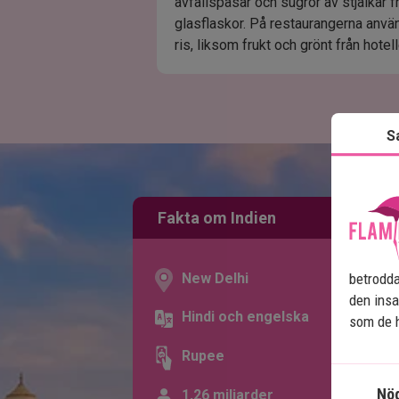
avfallspåsar och sugrör av stjälkar 
glasflaskor. På restaurangerna anv
ris, liksom frukt och grönt från hotel
S
Fakta om Indien
betrodda
New Delhi
den insa
Hindi och engelska
som de h
Rupee
Nö
1,26 miljarder