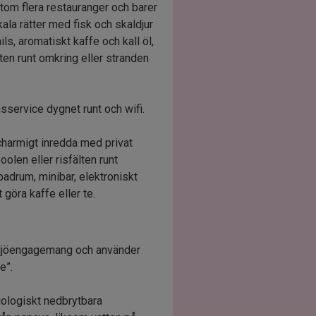
tom flera restauranger och barer
okala rätter med fisk och skaldjur
ils, aromatiskt kaffe och kall öl,
lten runt omkring eller stranden
msservice dygnet runt och wifi.
charmigt inredda med privat
olen eller risfälten runt
 badrum, minibar, elektroniskt
 göra kaffe eller te.
miljöengagemang och använder
le”.
iologiskt nedbrytbara