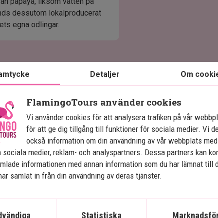
från papaya, liksom vatten på
änds dessutom lokalproducerat
lets egna odlingar.
amtycke
Detaljer
Om cooki
FlamingoTours använder cookies
Vi använder cookies för att analysera trafiken på vår webbp
Se karta
Indien
för att ge dig tillgång till funktioner för sociala medier. Vi d
också information om din användning av vår webbplats med
 sociala medier, reklam- och analyspartners. Dessa partners kan k
mlade informationen med annan information som du har lämnat till 
ar samlat in från din användning av deras tjänster.
I
Indiens gyllene triangel
m
dvändiga
Statistiska
Marknadsför