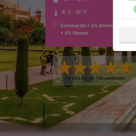
8° C - 33 °C
Sommartid + 3½ timmar, vinterti
+ 4½ timmar