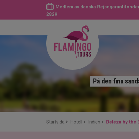
Medlem av danska Rejsegarantifonden
2829
På den fina sand
Startsida
Hotell
Indien
Beleza by the