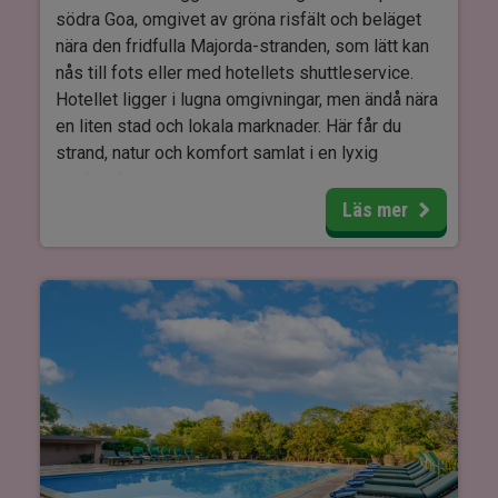
Wi-Fi, värdeskåp, tv, te- och kaffekokare och
södra Goa, omgivet av gröna risfält och beläget
hotellets egna odlingar.
minibar. Alla rum har även ett eget badrum med
nära den fridfulla Majorda-stranden, som lätt kan
dusch och en härlig balkong där du kan njuta av
nås till fots eller med hotellets shuttleservice.
utsikten över de gröna omgivningarna.
Hotellet ligger i lugna omgivningar, men ändå nära
en liten stad och lokala marknader. Här får du
strand, natur och komfort samlat i en lyxig
upplevelse.
Läs mer
Hotellet har en stor infinitypool omgiven av
palmer och solstolar, perfekt för avkoppling. För
barn finns en dedikerad barnpool, barnklubb och
dagliga aktiviteter. Dessutom erbjuds spa- och
wellnessbehandlingar, yoga och möjlighet till
cykeluthyrning.
Alila Diwa har flera restauranger som serverar
både internationella klassiker och autentiska
goanska rätter. Vivo erbjuder frukost och à la