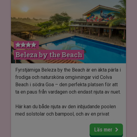
vattenkokare till te och kaffe.
Beleza by the Beach
Fyrstjärniga Beleza by the Beach är en äkta pärla i
frodiga och natursköna omgivningar vid Colva
Beach i södra Goa – den perfekta platsen för att
ta en paus från vardagen och endast njuta av nuet.
Här kan du både njuta av den inbjudande poolen
med solstolar och barnpool, och av en privat
sandstrand där du kan njuta av solen och havets
mjuka vågor.
Läs mer