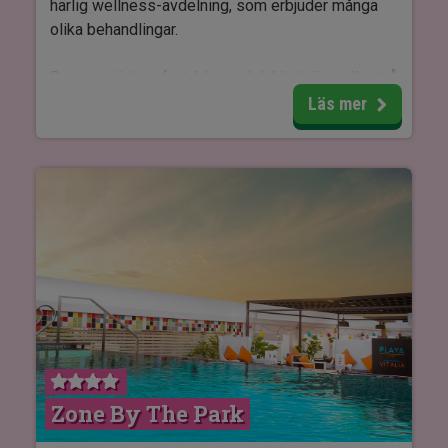
härlig wellness-avdelning, som erbjuder många
olika behandlingar.
Rummen är komfortabla med dubbelsäng eller två
enkelsängar, och badrummen är rymliga med allt
Läs mer
du behöver för att kunna tvätta av dig resdammet
och göra dig redo för en ny dag i fantastiska
Delhi. Det finns dessutom vattenkokare,
minikylskåp, TV, hårtork, kuddmeny samt
morgonrock och tofflor.
De tre restaurangerna på WelcomHotell Dwarka
bjuder på delikat mat för alla smaker – oavsett
om du föredrar det prisbelönade indiska köket,
det kinesiska köket eller á la carte- och buffé-
restaurangen.
Zone By The Park