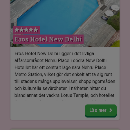
Ranthambhore Heritage Haveli har en restaurang
som serverar både traditionella indiska rätter och
internationella klassiker. Köket använder färska,
lokala råvaror, och du kan njuta av dina måltider i
de mysiga omgivningarna antingen inomhus eller i
Eros Hotel New Delhi
den utomhusgården.
Rummen på Ranthambhore Heritage Haveli är
Eros Hotel New Delhi ligger i det livliga
rymliga och elegant inredda i traditionell haveli-
affärsområdet Nehru Place i södra New Delhi.
stil med moderna faciliteter. Rummen är inredda
Hotellet har ett centralt läge nära Nehru Place
med antingen dubbelsäng eller två enkelsängar
Metro Station, vilket gör det enkelt att ta sig runt
och är utrustade med luftkonditionering, Wi-Fi,
till stadens många upplevelser, shoppingområden
värdeskåp och TV.
och kulturella sevärdheter. I närheten hittar du
bland annat det vackra Lotus Temple, och hotellet
är en bra utgångspunkt för att uppleva både det
moderna och historiska Delhi.
Läs mer
På hotellet kan du koppla av vid utomhuspoolen