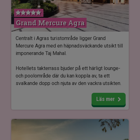
Grand Mercure Agra
Centralt i Agras turistområde ligger Grand
Mercure Agra med en häpnadsväckande utsikt till
imponerande Taj Mahal.
Hotellets takterrass bjuder på ett härligt lounge-
och poolområde där du kan koppla av, ta ett
svalkande dopp och njuta av den vackra utsikten.
Hotellet har dessutom tre restauranger, gym och
Läs mer
en spaavdelning där man kan skämma bort både
kropp och själ.
Alla rummen på Grand Mercure Agra är smakfullt
inredda med ensuite-badrum, tv, safebox och