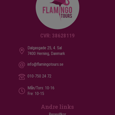
Hotellet har flera restauranger och barer, där bland
annat indiska, italienska och internationella rätter
serveras.
CVR: 38628119
Dalgasgade 25, 4. Sal
7400 Herning, Danmark
info@flamingotours.se
010-750 24 72
Mån/Tors: 10-16
Fre: 10-15
Andre links
Resevillkor