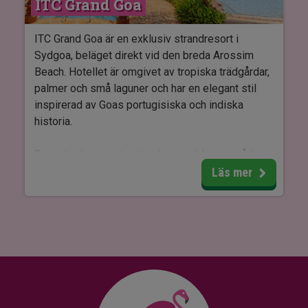
ITC Grand Goa
Rummen på Golden Tulip Jaipur är moderna och
bekvämt inredda med bra faciliteter. Det finns rum
med antingen dubbelsäng eller två enkelsängar,
ITC Grand Goa är en exklusiv strandresort i
och rummen har luftkonditionering, wifi och
Sydgoa, beläget direkt vid den breda Arossim
säkerhetsbox.
Beach. Hotellet är omgivet av tropiska trädgårdar,
palmer och små laguner och har en elegant stil
inspirerad av Goas portugisiska och indiska
historia.
Resorten har en stor utomhuspool, barnområde,
spa, fitnesscenter och flera aktiviteter för både
Läs mer
vuxna och barn. Från hotellets trädgård är det
direkt tillgång till stranden.
Rummen är rymliga och bekväma med
luftkonditionering, tv, minibar samt balkong eller
terrass. Flera rum har utsikt över trädgården,
lagunerna eller havet.