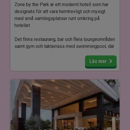
Zone by the Park är ett modernt hotell som har
designats för att vara hemtrevligt och mysigt
med små samlingsplatser runt omkring på
hotellet.
Det finns restaurang, bar och flera loungeområden
samt gym och takterrass med swimmingpool, där
du kan koppla av efter en upplevelserik dag.
Läs mer
Rummen är inredda med golv-till-tak-fönster med
utsikt, dubbelsäng eller två stora sängar och ett
härligt, modernt badrum. På rummen hittar du även
tv, wifi, minibar samt vattenkokare till te och kaffe.
Zone by the Park är ett härligt hotell som är den
perfekta basen för många fina upplevelser i
Jaipur.