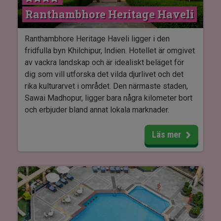
Ranthambhore Heritage Haveli
Resorten erbjuder rymliga rum med antingen en
dubbelsäng eller två enkelsängar. Inredningen
kombinerar modern komfort med lokal
Ranthambhore Heritage Haveli ligger i den
designinspiration. Dessutom är alla rum utrustade
fridfulla byn Khilchipur, Indien. Hotellet är omgivet
med luftkonditionering, Wi-Fi, värdeskåp och tv.
av vackra landskap och är idealiskt beläget för
dig som vill utforska det vilda djurlivet och det
rika kulturarvet i området. Den närmaste staden,
Sawai Madhopur, ligger bara några kilometer bort
och erbjuder bland annat lokala marknader.
Hotellet ligger mycket nära Ranthambhore
Läs mer
Nationalpark och Ranthambhore Fort – ett
UNESCO-världsarv - så det är ett utmärkt tillfälle
att utforska dessa platser. Vill du bara koppla av,
erbjuder spa-området olika wellnessbehandlingar,
eller så kan du njuta av en avkopplande dag vid
hotellets swimmingpool.