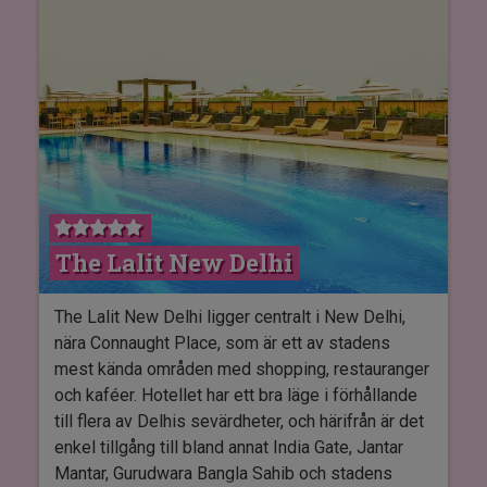
eller använda hotellets gym.
Läget i South Delhi gör det perfekt att åka på
utflykter till några av New Delhis största
sevärdheter, inklusive Lotus Temple, India Gate,
Humayun’s Tomb, Qutub Minar och de
stämningsfulla marknaderna och
shoppingområdena runt om i staden.
Eros Hotel New Delhi har flera restauranger och
The Lalit New Delhi
barer, där det serveras både internationella rätter
och lokala indiska specialiteter. Hotellets
matställen erbjuder bland annat all-day dining,
The Lalit New Delhi ligger centralt i New Delhi,
kinesiska rätter och klassiska specialiteter från
nära Connaught Place, som är ett av stadens
det nordindiska och punjabi-inspirerade köket.
mest kända områden med shopping, restauranger
Dessutom finns café, lounge och bar, där du kan
och kaféer. Hotellet har ett bra läge i förhållande
njuta av lättare rätter, kaffe, cocktails och
till flera av Delhis sevärdheter, och härifrån är det
förfriskningar i avslappnade omgivningar.
enkel tillgång till bland annat India Gate, Jantar
Mantar, Gurudwara Bangla Sahib och stadens