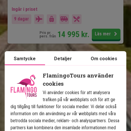
Ingår i priset
9 dagar
14 995
kr.
Pris pr.
Läs mer
pers. från
Samtycke
Detaljer
Om cookies
Se karta
Indien
FlamingoTours använder
cookies
Vi använder cookies för att analysera
trafiken på vår webbplats och för att ge
dig tillgång till funktioner för sociala medier. Vi delar också
Indiens gyllene triangel med 
information om din användning av vår webbplats med våra
tigersafari
betrodda sociala medier, reklam- och analyspartners. Dessa
partners kan kombinera den insamlade informationen med