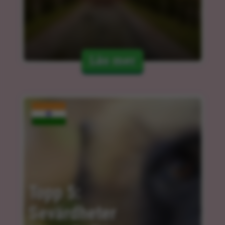
Läs mer
Topp 5: 
Sevärdheter 