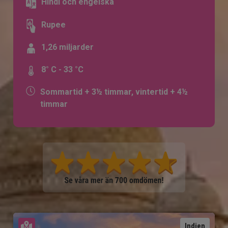
Hindi och engelska
Rupee
1,26 miljarder
8° C - 33 °C
Sommartid + 3½ timmar, vintertid + 4½
timmar
Se karta
Indien