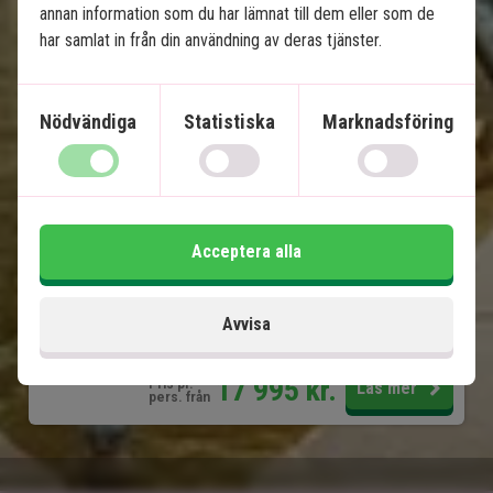
8 nätters spännande rundresa
annan information som du har lämnat till dem eller som de
har samlat in från din användning av deras tjänster.
Privat, engelsktalande chaufför
Old Delhi och New Delhi
Jaipur
Nödvändiga
Statistiska
Marknadsföring
Ranthambore Nationalpark
Fatehpur Sikri
Taj Mahal
Agra Fort
Acceptera alla
Ingår i priset
Avvisa
11 dagar
17 995
kr.
Pris pr.
Läs mer
pers. från