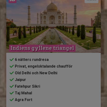
Indiens gyllene triangel
6 nätters rundresa
Privat, engelsktalande chaufför
Old Delhi och New Delhi
Jaipur
Fatehpur Sikri
Taj Mahal
Agra Fort