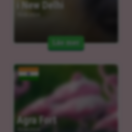
i New Delhi
15.03.2024
Läs mer
Agra Fort
15.04.2024