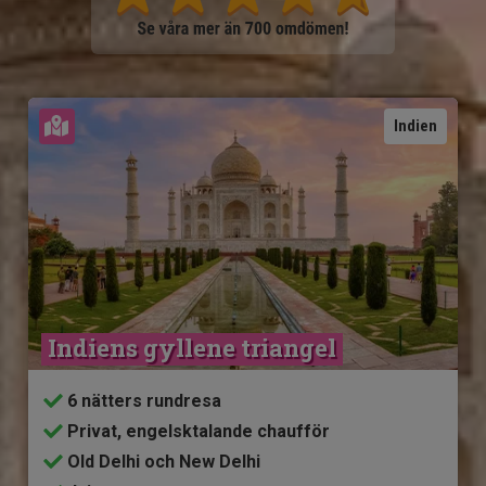
Se karta
Indien
Indiens gyllene triangel
6 nätters rundresa
Privat, engelsktalande chaufför
Old Delhi och New Delhi