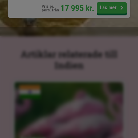
17 995
kr.
Pris pr.
Läs mer
pers. från
Artiklar relaterade till
Indien