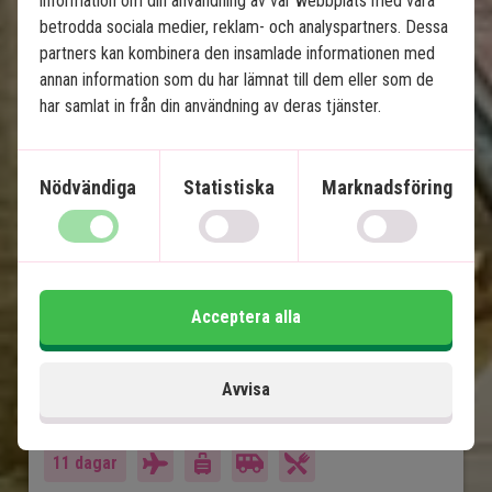
information om din användning av vår webbplats med våra
betrodda sociala medier, reklam- och analyspartners. Dessa
Indiens gyllene triangel med 
partners kan kombinera den insamlade informationen med
annan information som du har lämnat till dem eller som de
tigersafari
har samlat in från din användning av deras tjänster.
8 nätters spännande rundresa
Privat, engelsktalande chaufför
Nödvändiga
Statistiska
Marknadsföring
Old Delhi och New Delhi
Jaipur
Ranthambore Nationalpark
Fatehpur Sikri
Acceptera alla
Taj Mahal
Agra Fort
Avvisa
Ingår i priset
11 dagar