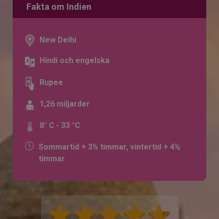
Fakta om Indien
New Delhi
Hindi och engelska
Rupee
1,26 miljarder
8° C - 33 °C
Sommartid + 3½ timmar, vintertid + 4½
timmar