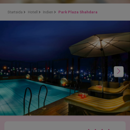
Startsida
Hotell
Indien
Park Plaza Shahdara