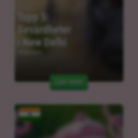
Topp 5: 
Sevärdheter 
i New Delhi
15.03.2024
Läs mer