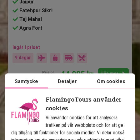
Jaipur
Fatehpur Sikri
Taj Mahal
Agra Fort
Ingår i priset
9 dagar
14 995
kr.
Pris pr.
Läs mer
pers. från
Samtycke
Detaljer
Om cookies
FlamingoTours använder
Se karta
Indien
cookies
Vi använder cookies för att analysera
trafiken på vår webbplats och för att ge
dig tillgång till funktioner för sociala medier. Vi delar också