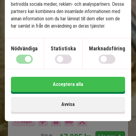
betrodda sociala medier, reklam- och analyspartners. Dessa
Indiens gyllene triangel med 
partners kan kombinera den insamlade informationen med
tigersafari
annan information som du har lämnat till dem eller som de
har samlat in från din användning av deras tjänster.
8 nätters spännande rundresa
Privat, engelsktalande chaufför
Nödvändiga
Statistiska
Marknadsföring
Old Delhi och New Delhi
Jaipur
Ranthambore Nationalpark
Fatehpur Sikri
Taj Mahal
Acceptera alla
Agra Fort
Avvisa
Ingår i priset
11 dagar
Pris pr.