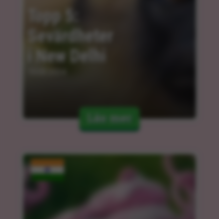
Topp 5: 
Sevärdheter 
i New Delhi
15.03.2024
Läs mer