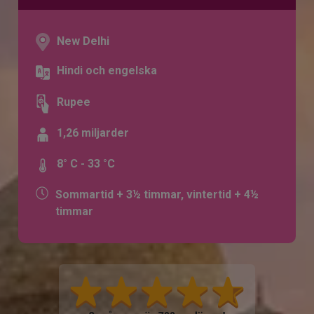
New Delhi
Hindi och engelska
Rupee
1,26 miljarder
8° C - 33 °C
Sommartid + 3½ timmar, vintertid + 4½
timmar