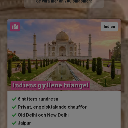
Se karta
Indien
Indiens gyllene triangel
6 nätters rundresa
Privat, engelsktalande chaufför
Old Delhi och New Delhi
Jaipur