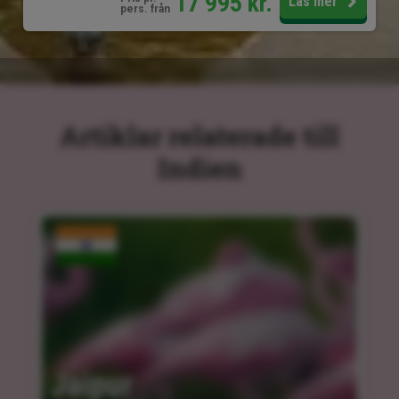
17 995
kr.
Läs mer
pers. från
Artiklar relaterade till
Indien
Jaipur