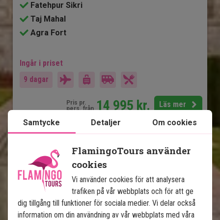
Fatehpur Sikri
Taj Mahal
Agra Fort
Ingår i priset
9 dagar
14 995
kr.
Pris pr.
Läs mer
pers. från
Samtycke
Detaljer
Om cookies
Se karta
Indien
FlamingoTours använder
cookies
Vi använder cookies för att analysera
trafiken på vår webbplats och för att ge
dig tillgång till funktioner för sociala medier. Vi delar också
information om din användning av vår webbplats med våra