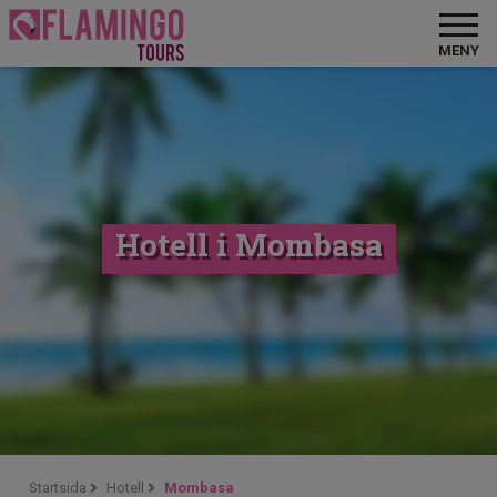
MENY
Hotell i Mombasa
Startsida
Hotell
Mombasa