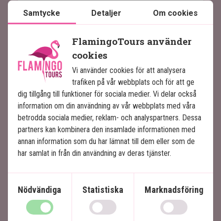
Southern Palms Resort & Spa är ett underbart
Samtycke
Detaljer
Om cookies
Observera att det priset för uppgradering som
hotell med ett perfekt läge på Diani Beach.
anges här är ett utgångspris och att priset kan
FlamingoTours använder
vara betydligt högre under högsäsong.
Här har du alla möjligheter för att koppla av helt
cookies
och hållet – endera under en palm på stranden
med kritvit sand och turkosblått vatten, eller vid
Vi använder cookies för att analysera
en av de två poolerna i hotellets poolområde.
trafiken på vår webbplats och för att ge
dig tillgång till funktioner för sociala medier. Vi delar också
På hotellet finns det flera barer och restauranger,
Läs mer
information om din användning av vår webbplats med våra
så det finns flera valmöjligheter när det är dags
betrodda sociala medier, reklam- och analyspartners. Dessa
att stilla hunger och törst. När du fått mat i magen
partners kan kombinera den insamlade informationen med
kan du välja prova på någon av de många
annan information som du har lämnat till dem eller som de
aktiviteter hotellet erbjuder: gym, tennis, olika
har samlat in från din användning av deras tjänster.
vattensporter, dykning eller djuphavsfiske. För de
minsta gästerna finns en barnklubb, som
arrangerar olika roliga aktiviteter för barn varje
Nödvändiga
Statistiska
Marknadsföring
dag.
Rummet har 298 rum som alla är smakfullt