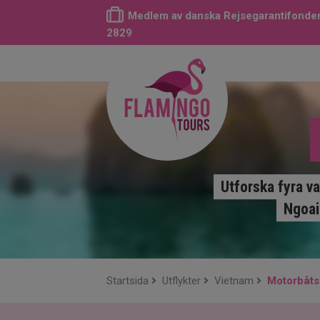
Medlem av danska Rejsegarantifonden
2829
Utforska fyra v
Ngoai
Startsida
Utflykter
Vietnam
Motorbåtsr