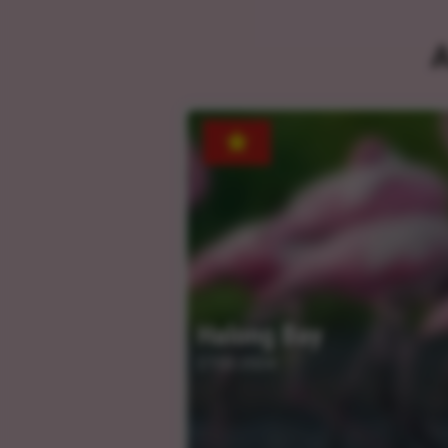
A
Halong Bay
27.03.2024