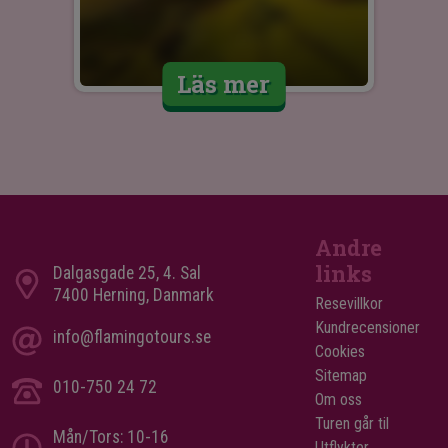
Läs mer
Andre
links
Dalgasgade 25, 4. Sal
7400 Herning, Danmark
Resevillkor
Kundrecensioner
info@flamingotours.se
Cookies
Sitemap
010-750 24 72
Om oss
Turen går til
Mån/Tors: 10-16
Utflykter