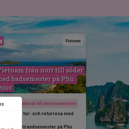
Se karta
Vietnam
ietnam från norr till söder 
ed badsemester på Phu 
Quoc
Rekommenderad till vintersemestern
es
10 nätter tur- och returresa med
chaufför
3 nätter strandsemester på Phu