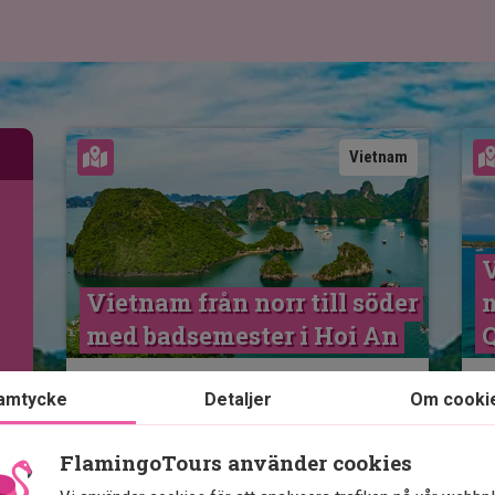
Se karta
Vietnam
V
Vietnam från norr till söder 
m
med badsemester i Hoi An
Rekommenderad till
amtycke
Detaljer
Om cooki
sommarsemestern
FlamingoTours använder cookies
13 nätters rundresa i Vietnam
Inkluderar badsemester i Hoi An