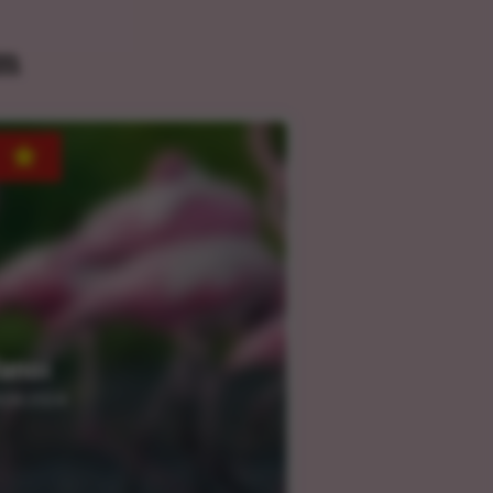
am
anoi
.04.2024