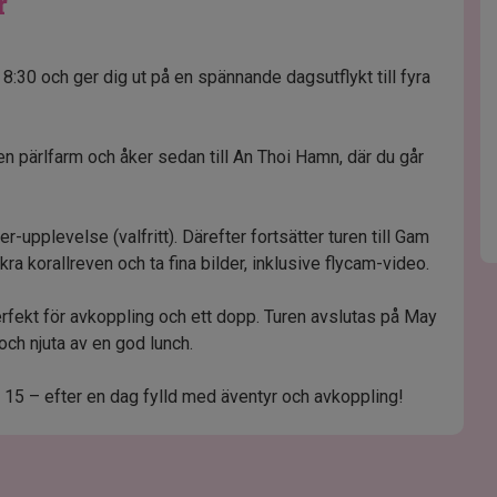
r
 8:30 och ger dig ut på en spännande dagsutflykt till fyra
n pärlfarm och åker sedan till An Thoi Hamn, där du går
-upplevelse (valfritt). Därefter fortsätter turen till Gam
kra korallreven och ta fina bilder, inklusive flycam-video.
rfekt för avkoppling och ett dopp. Turen avslutas på May
och njuta av en god lunch.
 kl. 15 – efter en dag fylld med äventyr och avkoppling!