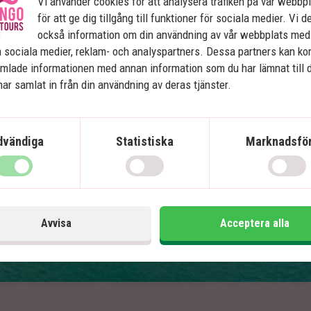
Vi använder cookies för att analysera trafiken på vår webbp
för att ge dig tillgång till funktioner för sociala medier. Vi d
Inrikesflyg – inga slitna nattåg
också information om din användning av vår webbplats med
Hanoi
 sociala medier, reklam- och analyspartners. Dessa partners kan k
Halong och Bai Tu Long-bukten
mlade informationen med annan information som du har lämnat till 
Hue
ar samlat in från din användning av deras tjänster.
Hoi An
Ho Chi Minh City
Mekongdeltat
dvändiga
Statistiska
Marknadsför
Ingår i priset
In
16 dagar
Avvisa
Acceptera alla
Pris pr.
21 995
kr.
Läs mer
pers. från