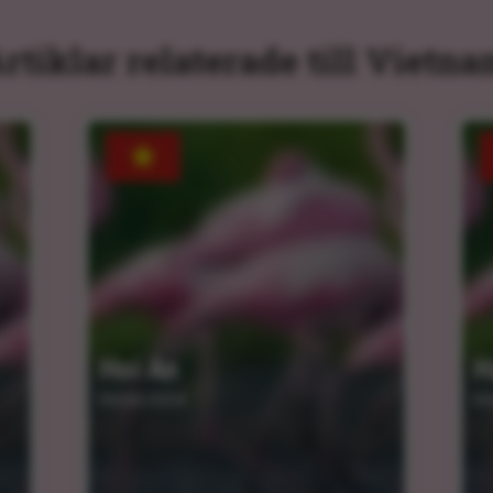
rtiklar relaterade till Vietn
Hoi An
H
04.04.2024
04