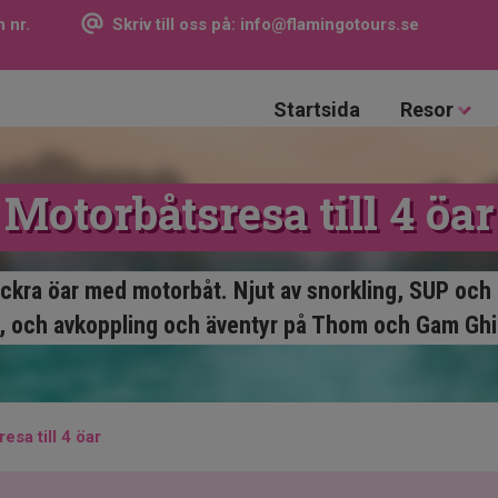
 nr.
Skriv till oss på:
info@flamingotours.se
Startsida
Resor
Motorbåtsresa till 4 öar
ackra öar med motorbåt. Njut av snorkling, SUP och
, och avkoppling och äventyr på Thom och Gam Ghi 
esa till 4 öar