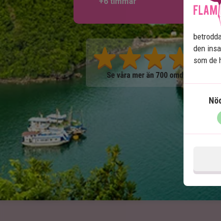
+6 timmar
betrodda
den insa
som de h
Nö