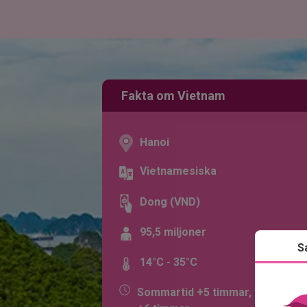
Fakta om Vietnam
Hanoi
Vietnamesiska
Dong (VND)
95,5 miljoner
S
14°C - 35°C
Sommartid +5 timmar, vintertid