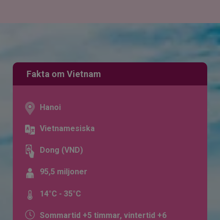
Fakta om Vietnam
Hanoi
Vietnamesiska
Dong (VND)
95,5 miljoner
14°C - 35°C
Sommartid +5 timmar, vintertid +6