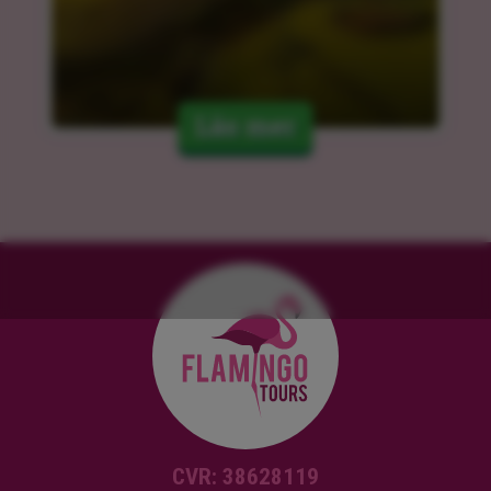
Läs mer
CVR: 38628119