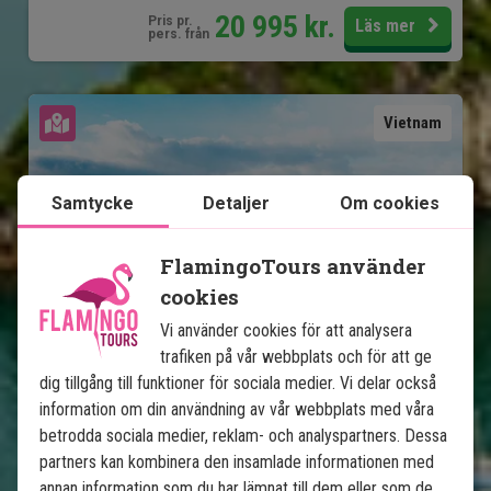
20 995
kr.
Pris pr.
Läs mer
pers. från
Se karta
Vietnam
Samtycke
Detaljer
Om cookies
FlamingoTours använder
cookies
Vietnam från norr till söder med 
Vi använder cookies för att analysera
badsemester på Phu Quoc
trafiken på vår webbplats och för att ge
dig tillgång till funktioner för sociala medier. Vi delar också
Rekommenderad till vintersemestern
information om din användning av vår webbplats med våra
betrodda sociala medier, reklam- och analyspartners. Dessa
10 nätter tur- och returresa med chaufför
partners kan kombinera den insamlade informationen med
3 nätter strandsemester på Phu Quoc
annan information som du har lämnat till dem eller som de