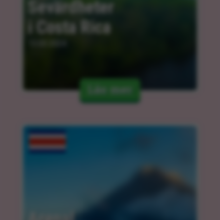
Sevärdheter 
i Costa Rica
13.03.2024
Läs mer
Arenal