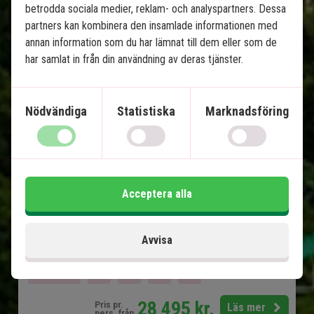
betrodda sociala medier, reklam- och analyspartners. Dessa
partners kan kombinera den insamlade informationen med
Costa Rica från kust till kust
annan information som du har lämnat till dem eller som de
har samlat in från din användning av deras tjänster.
13 nätter tur och retur
Tortuguero - sköldpaddor och kanaler
Nödvändiga
Statistiska
Marknadsföring
Puerto Viejo de Talamanca - karibiska
stränder
Arenal - vulkaner och varma källor
Monteverde - hängbroar och molnskog
Manuel Antonio - stränder och korallrev
Acceptera alla
Alla transfers ingår
Avvisa
Ingår i priset
15 dagar
28 495
kr.
Pris pr.
Läs mer
pers. från