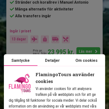
Stränder och korallrev i Manuel Antonio
Många alternativ för aktiviteter
Alla transfers ingår
Ingår i priset
13 dagar
23 995
kr.
Pris pr.
Läs mer
pers. från
Samtycke
Detaljer
Om cookies
Se karta
Costa Rica
FlamingoTours använder
cookies
Vi använder cookies för att analysera
trafiken på vår webbplats och för att ge
dig tillgång till funktioner för sociala medier. Vi delar också
information om din användning av vår webbplats med våra