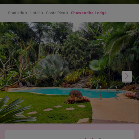
Startsida
Hotell
Costa Rica
Shawandha Lodge