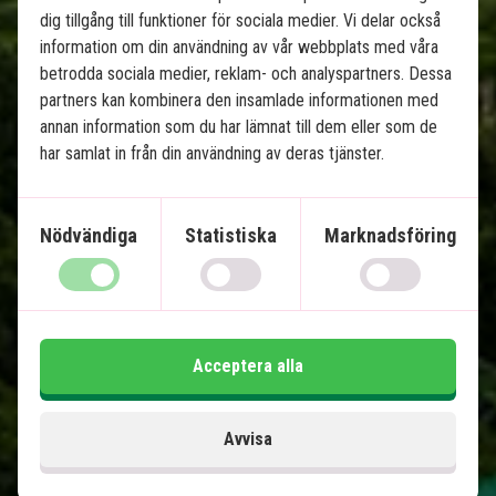
dig tillgång till funktioner för sociala medier. Vi delar också
information om din användning av vår webbplats med våra
betrodda sociala medier, reklam- och analyspartners. Dessa
partners kan kombinera den insamlade informationen med
annan information som du har lämnat till dem eller som de
har samlat in från din användning av deras tjänster.
Costa Rica från kust till kust
13 nätter tur och retur
Nödvändiga
Statistiska
Marknadsföring
Tortuguero - sköldpaddor och kanaler
Puerto Viejo de Talamanca - karibiska
stränder
Arenal - vulkaner och varma källor
Acceptera alla
Monteverde - hängbroar och molnskog
Manuel Antonio - stränder och korallrev
Alla transfers ingår
Avvisa