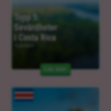
Topp 5: 
Sevärdheter 
i Costa Rica
13.03.2024
Läs mer