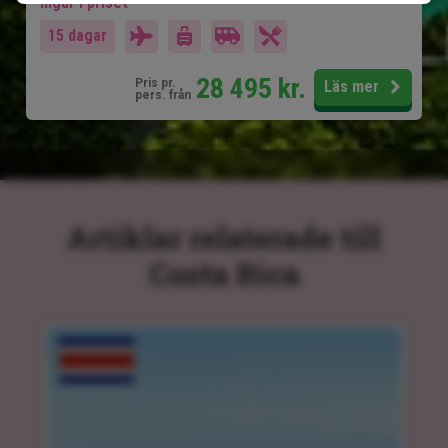
Ingår i priset
15 dagar
28 495
kr.
Pris pr.
Läs mer
pers. från
Artiklar relaterade till
Costa Rica