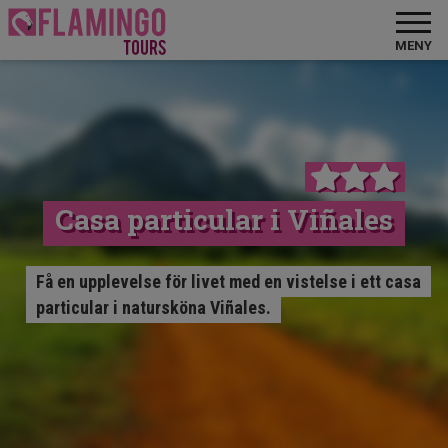
MENY
Casa particular i Viñales
Få en upplevelse för livet med en vistelse i ett casa
particular i natursköna Viñales.