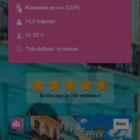
Kubanska pesos (CUP)
11,3 miljoner
15-33°C
Tidsskillnad: -6 timmar
Se karta
Kuba