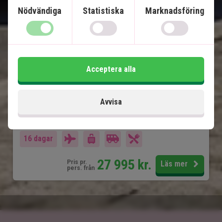
Havanna, Viñales, Playa Larga, Cienfuegos
Nödvändiga
Statistiska
Marknadsföring
och Trinidad
Avkopplande all inclusive-semester på
stranden
Guidad stadsvandring i Havanna och Trinidad
Cykel-, rid- eller vandringstur i Viñales
Acceptera alla
Alla transfers ingår
Möjlighet att köpa ytterligare utflykter
Avvisa
Ingår i priset
16 dagar
27 995
kr.
Pris pr.
Läs mer
pers. från