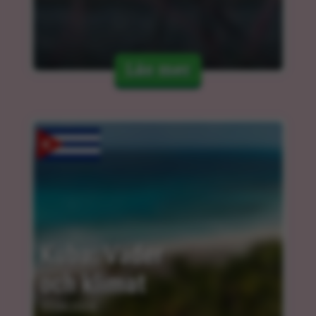
Läs mer
Kuba: Väder 
och klimat
11.04.2024