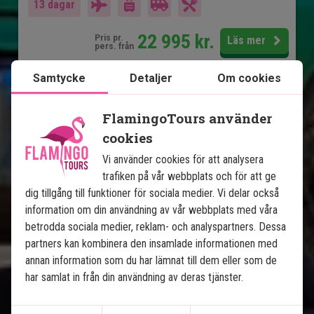
13 dagar
22 995
kr.
Pris pr.
Läs mer
pers. från
Samtycke
Detaljer
Om cookies
Se karta
Kuba
FlamingoTours använder
cookies
Vi använder cookies för att analysera
trafiken på vår webbplats och för att ge
dig tillgång till funktioner för sociala medier. Vi delar också
information om din användning av vår webbplats med våra
Bäst på Kuba med badsemester i 
betrodda sociala medier, reklam- och analyspartners. Dessa
Varadero
partners kan kombinera den insamlade informationen med
annan information som du har lämnat till dem eller som de
har samlat in från din användning av deras tjänster.
10 nättes rundresa på Kuba
4 nätter i Varadero