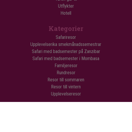
Utflykter
Hotell
Kategorier
Safariresor
Upplevelserika smekmånadssemestrar
Safari med badsemester på Zanzibar
Safari med badsemester i Mombasa
Familjeresor
Rundresor
Resor till sommaren
Resor till vintern
Upplevelseresor
© Copyright Flamingo Tours ApS Med ensamrätt