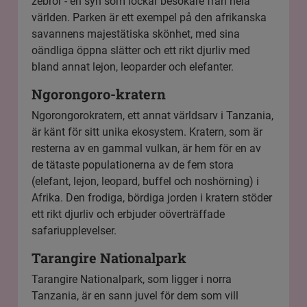
zebror - en syn som lockar besökare från hela
världen. Parken är ett exempel på den afrikanska
savannens majestätiska skönhet, med sina
oändliga öppna slätter och ett rikt djurliv med
bland annat lejon, leoparder och elefanter.
Ngorongoro-kratern
Ngorongorokratern
, ett annat världsarv i Tanzania,
är känt för sitt unika ekosystem. Kratern, som är
resterna av en gammal vulkan, är hem för en av
de tätaste populationerna av de fem stora
(elefant, lejon, leopard, buffel och noshörning) i
Afrika. Den frodiga, bördiga jorden i kratern stöder
ett rikt djurliv och erbjuder oöverträffade
safariupplevelser.
Tarangire Nationalpark
Tarangire Nationalpark
, som ligger i norra
Tanzania, är en sann juvel för dem som vill