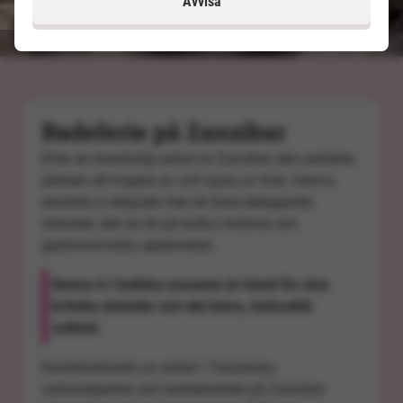
Avvisa
Badeferie på Zanzibar
Efter en äventyrlig safari är Zanzibar den perfekta
platsen att koppla av och njuta av livet. Denna
exotiska ö erbjuder mer än bara betagande
stränder; den är rik på kultur, historia och
gastronomiska upplevelser.
Denna ö i Indiska oceanen är känd för sina
kritvita stränder och det klara, turkosblå
vattnet.
Kombinationen av safari i
Tanzanias
nationalparker
och badsemester på Zanzibar