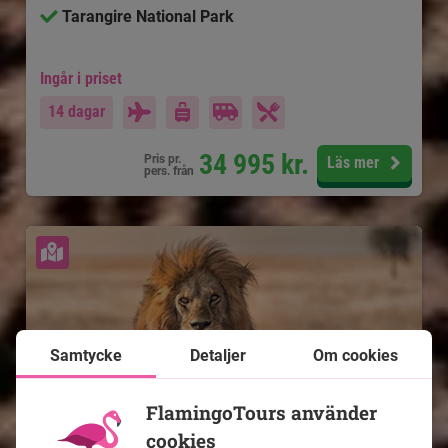
Tarangire National Park
Ingår i priset
14 dagar
34 995
kr.
Pris pr.
Läs mer
pers. från
Se karta
Samtycke
Detaljer
Om cookies
FlamingoTours använder
cookies