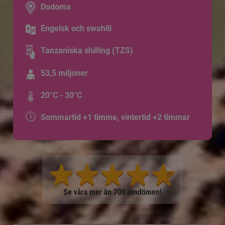
Dodoma
Engelsk och swahili
Tanzaniska shilling (TZS)
53,5 miljoner
20°C - 30°C
Sommartid +1 timme, vintertid +2 timmar