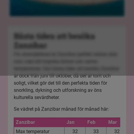
Bästa tiden att besöka
Zanzibar
För strandälskare är Zanzibar perfekt nästan året
runt, med sitt tropiska klimat och varma
temperaturer. Den bästa tiden att besöka Zanzibar
är dock från juni till oktober, då det är torrt och
soligt, vilket gör det till den perfekta tiden för
snorkling, dykning och utforskning av öns
kulturella sevärdheter.
Se vädret på Zanzibar månad för månad här:
Zanzibar
Jan
Feb
Mar
A
Max temperatur
32
33
32