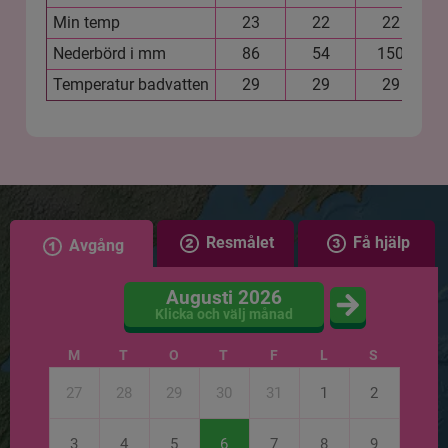
Min temp
23
22
22
Nederbörd i mm
86
54
150
Temperatur badvatten
29
29
29
Resmålet
Få hjälp
Avgång
Augusti 2026
Klicka och välj månad
M
T
O
T
F
L
S
27
28
29
30
31
1
2
3
4
5
6
7
8
9