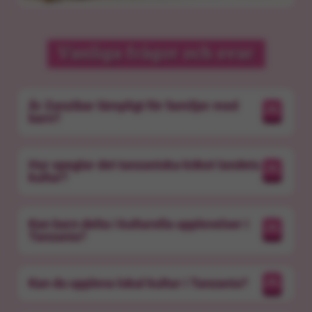
Vanliga frågor och svar
Är Zanzibar lämpligt för familjer med
barn?
Hur speglar det tanzaniska köket landets
kultur?
Kan barn delta i kulturella upplevelser i
Tanzania?
Kan du uppleva lokal kultur i Tanzania?