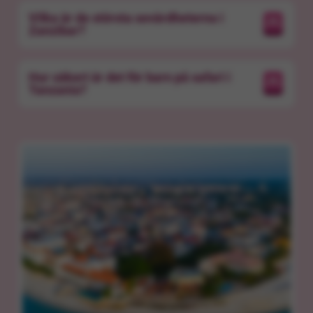
Vilka är de största sevärdheterna i
Zanzibar?
Hur säkert är det för barn på safari i
Tanzania?