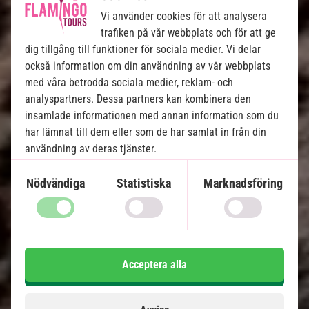
Serengeti Big 5 Safari och Zanzibar
Vi använder cookies för att analysera
trafiken på vår webbplats och för att ge
4 nätter på safari med helpension
dig tillgång till funktioner för sociala medier. Vi delar
6 nätter på Zanzibar med halvpension på 4-
också information om din användning av vår webbplats
stjärnigt hotell
med våra betrodda sociala medier, reklam- och
Egen safaribil med privat guide
analyspartners. Dessa partners kan kombinera den
Tarangire Nationalpark
insamlade informationen med annan information som du
Ngorongorokratern
har lämnat till dem eller som de har samlat in från din
användning av deras tjänster.
Serengeti Nationalpark
Boende centralt inne i Serengeti
Nödvändiga
Statistiska
Marknadsföring
Flyg från Serengeti till Zanzibar
Ingår i priset
13 dagar
Acceptera alla
33 995
kr.
Pris pr.
Läs mer
pers. från