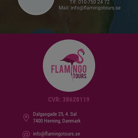
Tlf:
010-750 24 72
Mail: info@flamingotours.se
CVR: 38628119
Dalgasgade 25, 4. Sal
7400 Herning, Danmark
info@flamingotours.se