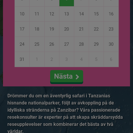
10
11
12
13
14
15
16
17
18
19
20
21
22
23
24
25
26
27
28
29
30
31
1
2
3
4
5
6
Nästa
Drömmer du om en äventyrlig safari i Tanzanias
hisnande nationalparker, följt av avkoppling på de
idylliska stränderna på Zanzibar? Våra passionerade
resekonsulter är experter på att skapa skräddarsydda
reseupplevelser som kombinerar det bästa av två
världar.