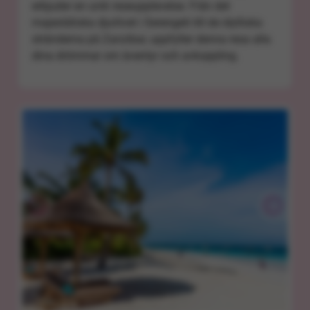
erbjuder en unik reseupplevelse. Från det
majestätiska djurlivet i Serengeti till de idylliska
stränderna på Zanzibar, uppfyller denna resa alla
dina drömmar om äventyr och avkoppling.