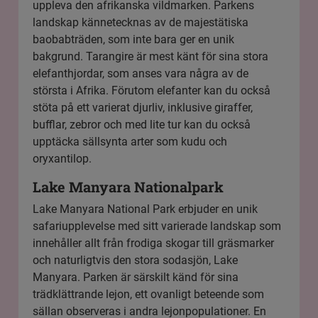
uppleva den afrikanska vildmarken. Parkens
landskap kännetecknas av de majestätiska
baobabträden, som inte bara ger en unik
bakgrund. Tarangire är mest känt för sina stora
elefanthjordar, som anses vara några av de
största i Afrika. Förutom elefanter kan du också
stöta på ett varierat djurliv, inklusive giraffer,
bufflar, zebror och med lite tur kan du också
upptäcka sällsynta arter som kudu och
oryxantilop.
Lake Manyara Nationalpark
Lake Manyara National Park
erbjuder en unik
safariupplevelse med sitt varierade landskap som
innehåller allt från frodiga skogar till gräsmarker
och naturligtvis den stora sodasjön, Lake
Manyara. Parken är särskilt känd för sina
trädklättrande lejon, ett ovanligt beteende som
sällan observeras i andra lejonpopulationer. En