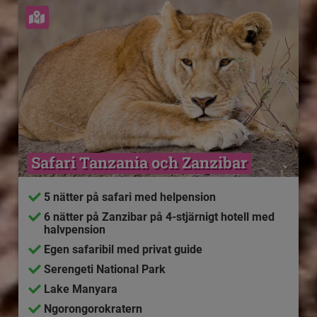
Se karta
Safari Tanzania och Zanzibar
5 nätter på safari med helpension
6 nätter på Zanzibar på 4-stjärnigt hotell med
halvpension
Egen safaribil med privat guide
Serengeti National Park
Lake Manyara
Ngorongorokratern