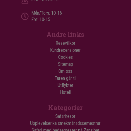
Mån/Tors: 10-16
Fre: 10-15
Andre links
Resevillkor
Kundrecensioner
Cookies
Sitemap
Om oss
Turen går til
Utflykter
Hotell
Kategorier
Safariresor
Upplevelserika smekmånadssemestrar
Safari med badsemester på Zanzibar