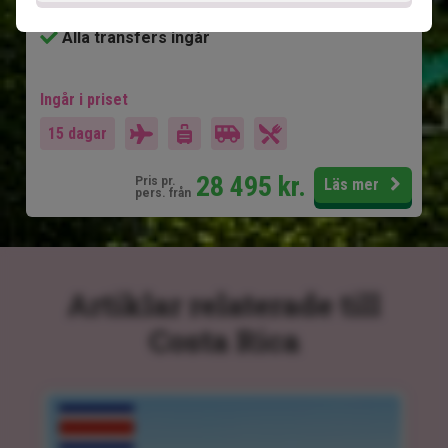
Manuel Antonio - stränder och korallrev
Alla transfers ingår
Ingår i priset
15 dagar
28 495
kr.
Pris pr.
Läs mer
pers. från
Artiklar relaterade till
Costa Rica