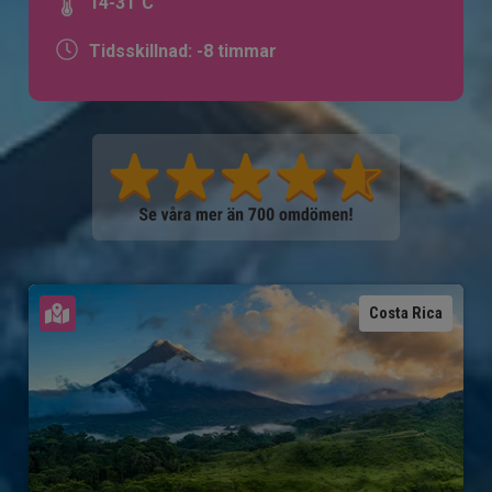
14-31°C
Tidsskillnad: -8 timmar
Se karta
Costa Rica