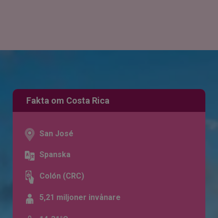
Fakta om Costa Rica
San José
Spanska
Colón (CRC)
5,21 miljoner invånare