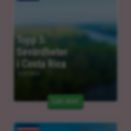
Topp 5: 
Sevärdheter 
i Costa Rica
13.03.2024
Läs mer