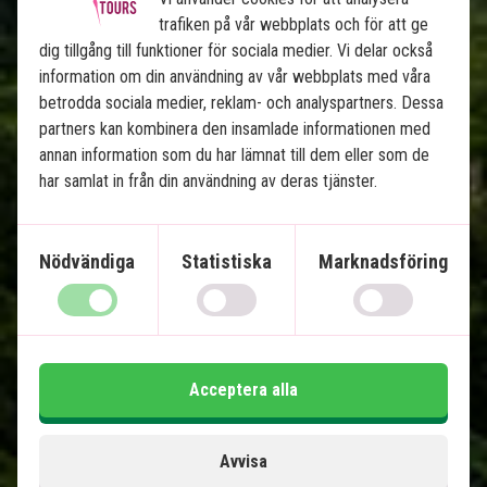
trafiken på vår webbplats och för att ge
Se karta
dig tillgång till funktioner för sociala medier. Vi delar också
Costa Rica
information om din användning av vår webbplats med våra
betrodda sociala medier, reklam- och analyspartners. Dessa
partners kan kombinera den insamlade informationen med
annan information som du har lämnat till dem eller som de
har samlat in från din användning av deras tjänster.
Nödvändiga
Statistiska
Marknadsföring
Costa Rica från kust till kust
13 nätter tur och retur
Tortuguero - sköldpaddor och kanaler
Puerto Viejo de Talamanca - karibiska
Acceptera alla
stränder
Arenal - vulkaner och varma källor
Avvisa
Monteverde - hängbroar och molnskog