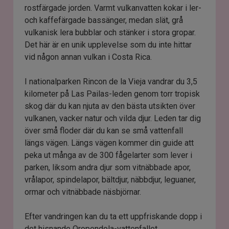
rostfärgade jorden. Varmt vulkanvatten kokar i ler-
och kaffefärgade bassänger, medan slät, grå
vulkanisk lera bubblar och stänker i stora gropar.
Det här är en unik upplevelse som du inte hittar
vid någon annan vulkan i Costa Rica.
I nationalparken Rincon de la Vieja vandrar du 3,5
kilometer på Las Pailas-leden genom torr tropisk
skog där du kan njuta av den bästa utsikten över
vulkanen, vacker natur och vilda djur. Leden tar dig
över små floder där du kan se små vattenfall
längs vägen. Längs vägen kommer din guide att
peka ut många av de 300 fågelarter som lever i
parken, liksom andra djur som vitnäbbade apor,
vrålapor, spindelapor, bältdjur, näbbdjur, leguaner,
ormar och vitnäbbade näsbjörnar.
Efter vandringen kan du ta ett uppfriskande dopp i
det hisnande Oropendola-vattenfallet.