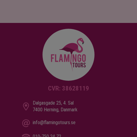
CVR: 38628119
Dalgasgade 25, 4. Sal
7400 Herning, Danmark
info@flamingotours.se
010-750 24 72