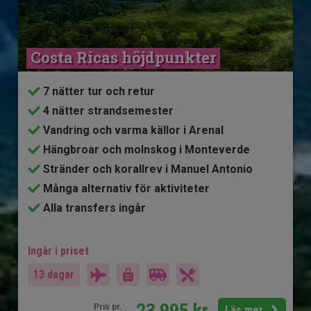
Costa Ricas höjdpunkter
7 nätter tur och retur
4 nätter strandsemester
Vandring och varma källor i Arenal
Hängbroar och molnskog i Monteverde
Stränder och korallrev i Manuel Antonio
Många alternativ för aktiviteter
Alla transfers ingår
Ingår i priset
13 dagar
23 995
kr.
Pris pr.
Läs mer