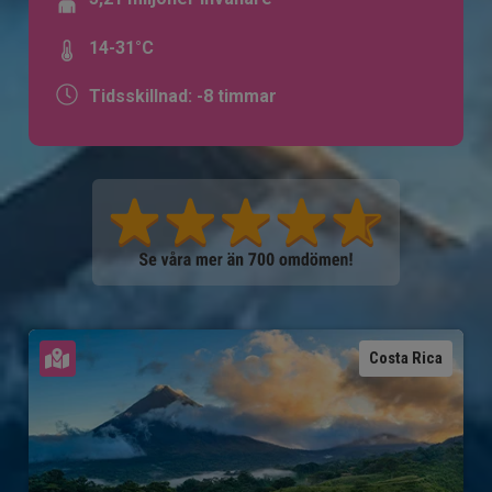
14-31°C
Tidsskillnad: -8 timmar
Se karta
Costa Rica