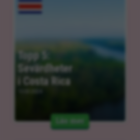
Topp 5: 
Sevärdheter 
i Costa Rica
13.03.2024
Läs mer