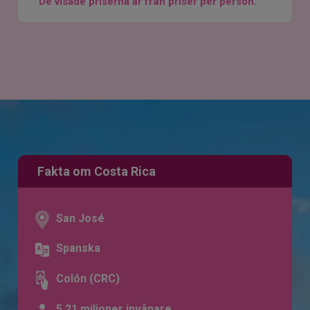
De visade priserna är från priser per person.
Fakta om Costa Rica
San José
Spanska
Colón (CRC)
5,21 miljoner invånare