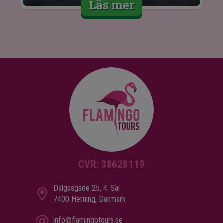
Läs mer
CVR: 38628119
Dalgasgade 25, 4. Sal
7400 Herning, Danmark
info@flamingotours.se