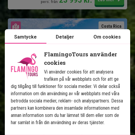
pers. från
Se karta
Costa Rica
Samtycke
Detaljer
Om cookies
FlamingoTours använder
cookies
Vi använder cookies för att analysera
trafiken på vår webbplats och för att ge
dig tillgång till funktioner för sociala medier. Vi delar också
Costa Rica från kust till kust
information om din användning av vår webbplats med våra
betrodda sociala medier, reklam- och analyspartners. Dessa
13 nätter tur och retur
partners kan kombinera den insamlade informationen med
Tortuguero - sköldpaddor och kanaler
annan information som du har lämnat till dem eller som de
Puerto Viejo de Talamanca - karibiska
har samlat in från din användning av deras tjänster.
stränder
Arenal - vulkaner och varma källor