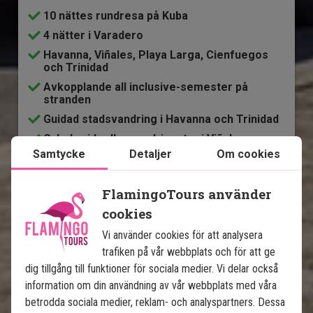
10 nättes rundresa på Kuba
4 nätter i Varadero
Havanna, Viñales, Playa Larga, Cienfuegos
och Trinidad
Avkopplande all inclusive-semester på
stranden
Guidad stadsvandring i Havanna och Trinidad
Cykel-, rid- eller vandringstur i Viñales
Samtycke
Detaljer
Om cookies
Alla transfers ingår
Möjlighet att köpa ytterligare utflykter
FlamingoTours använder
cookies
Ingår i priset
Vi använder cookies för att analysera
16 dagar
trafiken på vår webbplats och för att ge
dig tillgång till funktioner för sociala medier. Vi delar också
27 995
kr.
Pris pr.
Läs mer
information om din användning av vår webbplats med våra
pers. från
betrodda sociala medier, reklam- och analyspartners. Dessa