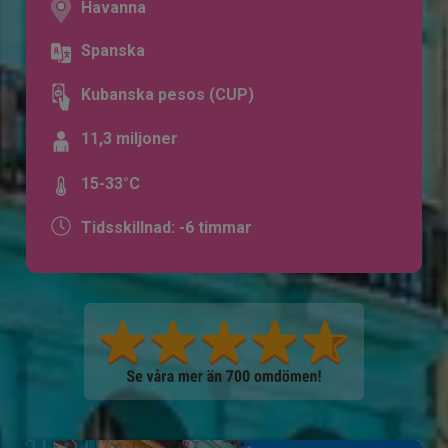
Havanna
Spanska
Kubanska pesos (CUP)
11,3 miljoner
15-33°C
Tidsskillnad: -6 timmar