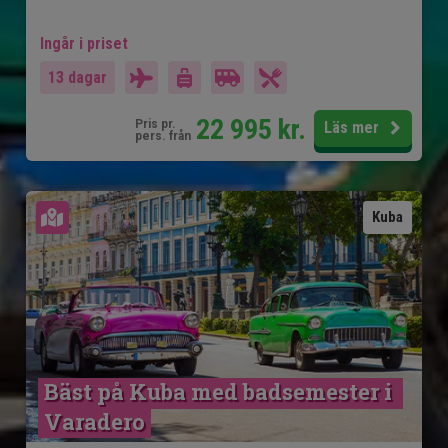
Ingår i priset
13 dagar
22 995
kr.
Pris pr.
Läs mer
pers. från
Se karta
Kuba
Bäst på Kuba med badsemester i 
Varadero