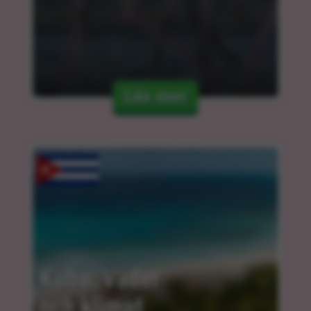
Läs mer
Kuba: Väder 
och klimat