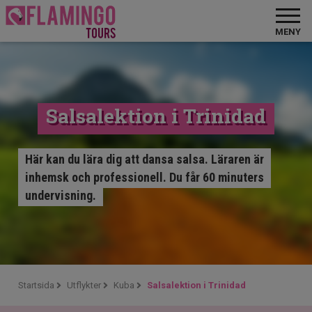
MENY
Salsalektion i Trinidad
Här kan du lära dig att dansa salsa. Läraren är
inhemsk och professionell. Du får 60 minuters
undervisning.
Startsida
Utflykter
Kuba
Salsalektion i Trinidad