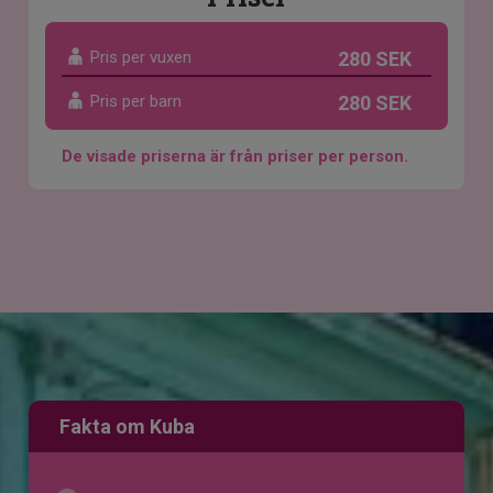
Pris per vuxen
280 SEK
Pris per barn
280 SEK
De visade priserna är från priser per person.
Fakta om Kuba