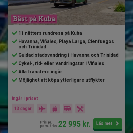
Bäst på Kuba
11 nätters rundresa på Kuba
Havanna, Viñales, Playa Larga, Cienfuegos
och Trinidad
Guidad stadsvandring i Havanna och Trinidad
Cykel-, rid- eller vandringstur i Viñales
Alla transfers ingår
Möjlighet att köpa ytterligare utflykter
Ingår i priset
13 dagar
22 995
kr.
Pris pr.
Läs mer
pers. från