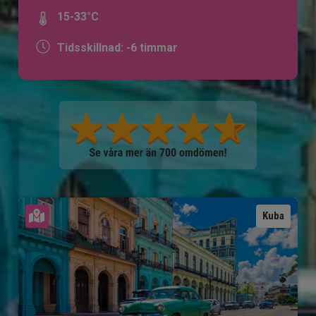
15-33°C
Tidsskillnad: -6 timmar
Se karta
Kuba