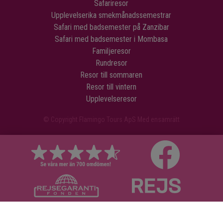
Safariresor
Upplevelserika smekmånadssemestrar
Safari med badsemester på Zanzibar
Safari med badsemester i Mombasa
Familjeresor
Rundresor
Resor till sommaren
Resor till vintern
Upplevelseresor
© Copyright Flamingo Tours ApS Med ensamrätt