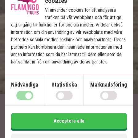
cookies
Guidad stadsvandring i Havanna och Trinidad
Vi använder cookies för att analysera
Cykel-, rid- eller vandringstur i Viñales
trafiken på vår webbplats och för att ge
Alla transfers ingår
dig tillgång till funktioner för sociala medier. Vi delar också
Möjlighet att köpa ytterligare utflykter
information om din användning av vår webbplats med våra
betrodda sociala medier, reklam- och analyspartners. Dessa
partners kan kombinera den insamlade informationen med
Ingår i priset
annan information som du har lämnat till dem eller som de
16 dagar
har samlat in från din användning av deras tjänster.
27 995
kr.
Pris pr.
Läs mer
pers. från
Nödvändiga
Statistiska
Marknadsföring
Artiklar relaterade till
Kuba
Acceptera alla