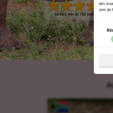
den insa
som de h
Nö
A