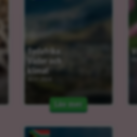
Sydafrika: 
V
Väder och 
05
klimat
30.01.2024
Läs mer