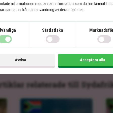
mlade informationen med annan information som du har lämnat till 
ar samlat in från din användning av deras tjänster.
Ingår i priset
In
dvändiga
Statistiska
Marknadsför
10 dagar
Pris pr.
21 995
kr.
Läs mer
pers. från
Avvisa
Acceptera alla
rtiklar relaterade till Sydafri