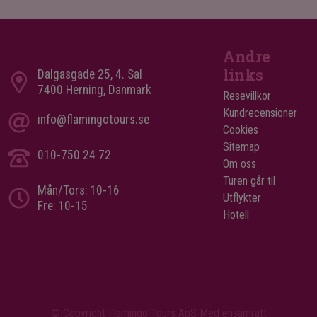
Andre
links
Dalgasgade 25, 4. Sal
7400 Herning, Danmark
Resevillkor
Kundrecensioner
info@flamingotours.se
Cookies
Sitemap
010-750 24 72
Om oss
Turen går til
Mån/Tors: 10-16
Utflykter
Fre: 10-15
Hotell
© Copyright Flamingo Tours ApS Med ensamrätt