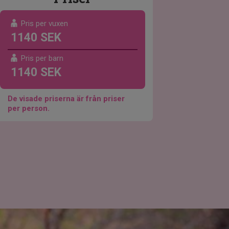
Pris per vuxen
1140 SEK
Pris per barn
1140 SEK
De visade priserna är från priser
per person.