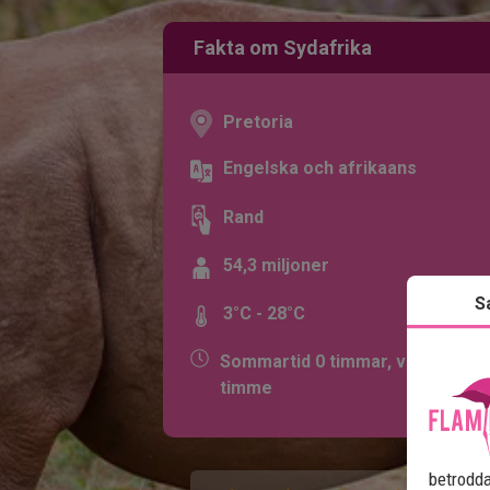
Fakta om Sydafrika
Pretoria
Engelska och afrikaans
Rand
54,3 miljoner
S
3°C - 28°C
Sommartid 0 timmar, vintertid +
timme
betrodda