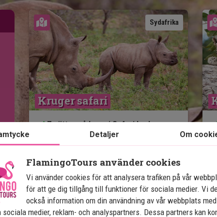
Se karta
Sydafrika
Kruger safari
K
7 nätter på Lamai Safari Lodges
med helpension
amtycke
Detaljer
Om cooki
Game Drives i Lamai Safaris privata
"Big Five"-område
1
FlamingoTours använder cookies
Picknick och Game Drive vid
Vi använder cookies för att analysera trafiken på vår webbp
Oliphant River
för att ge dig tillgång till funktioner för sociala medier. Vi d
Sundowner med utsikt över bergen
också information om din användning av vår webbplats med
Prisbelönt lodge – Travellers
 sociala medier, reklam- och analyspartners. Dessa partners kan k
Choice 2023 och 2024