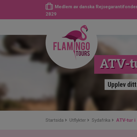
Medlem av danska Rejsegarantifonden
2829
ATV-tu
Upplev dit
Startsida
Utflykter
Sydafrika
ATV-tur i