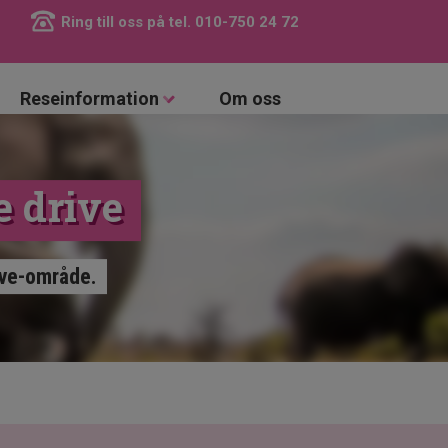
Ring till oss på tel.
010-750 24 72
Reseinformation
Om oss
e drive
ive-område.