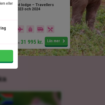
dem eller
Prisbelönt lodge – Travellers
Choice 2023 och 2024
går i priset
ing
14 dagar
Pris pr.
31 995
kr.
Läs mer
pers. från
ka