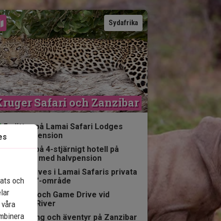
Se karta
Sydafrika
ruger Safari och Zanzibar
5 nätter på Lamai Safari Lodges
med helpension
es
5 nätter på 4-stjärnigt hotell på
Zanzibar med halvpension
Game Drives i Lamai Safaris privata
lats och
"Big Five"-område
elar
Picknick och Game Drive vid
Oliphant River
 våra
ombinera
Avkoppling och äventyr på Zanzibar