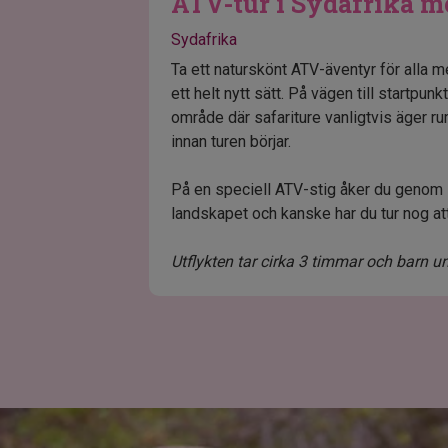
ATV-tur i Sydafrika m
Sydafrika
Ta ett naturskönt ATV-äventyr för alla 
ett helt nytt sätt. På vägen till startpu
område där safariture vanligtvis äger ru
innan turen börjar.
På en speciell ATV-stig åker du genom 
landskapet och kanske har du tur nog att 
Utflykten tar cirka 3 timmar och barn 