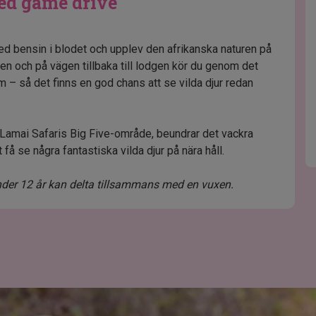
ed game drive
med bensin i blodet och upplev den afrikanska naturen på
nkten och på vägen tillbaka till lodgen kör du genom det
m – så det finns en god chans att se vilda djur redan
Lamai Safaris Big Five-område, beundrar det vackra
få se några fantastiska vilda djur på nära håll.
under 12 år kan delta tillsammans med en vuxen.