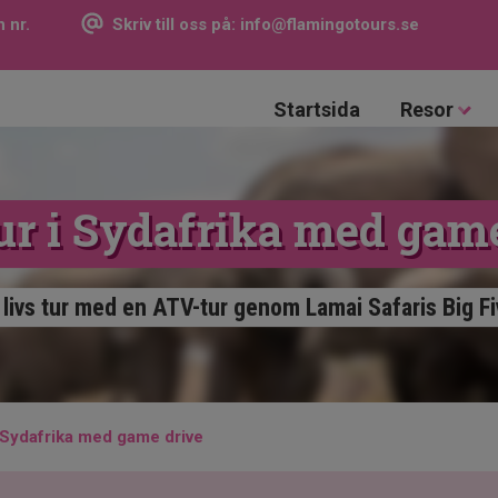
 nr.
Skriv till oss på:
info@flamingotours.se
Startsida
Resor
r i Sydafrika med gam
t livs tur med en ATV-tur genom Lamai Safaris Big F
 Sydafrika med game drive